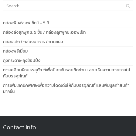
กล่องพิมพ์ออฟเซ็ท 1 – 5 สี
กล่องลังลูกฟูก 3, 5 ชั้น / กล่องลูกฟูกปะออฟเซ็ท
กล่องเค้ก / กล่องอาหาร / ถาดขนม
กล่องพรีเมี่ยม
ถุงกระดาษ ถุงช้อปปิ้ง
การเคลือบผิวบรรจุภัณฑ์เพื่อป้องกันรอยขีดข่วน และเสริมความสวยงามให้
กับบรรจุภัณฑ์
การเพิ่มเทคนิคพิเศษเพื่อความโดดเด่นให้กับบรรจุภัณฑ์ และเพิ่มมูลค่าสินค้า
มากขึ้น
Contact Info